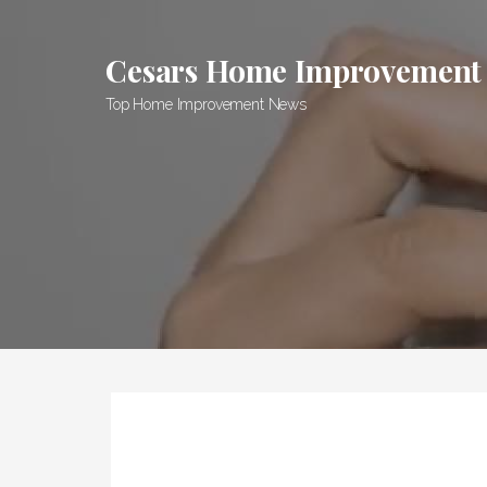
Skip
to
Cesars Home Improvement
content
Top Home Improvement News