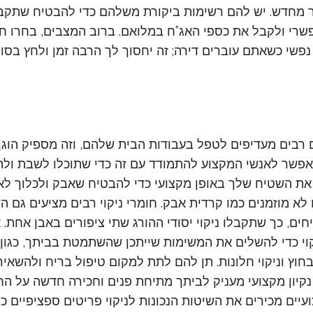
 מחדש. יש להם רשימות ביקורת משלהם כדי להבטיח שתקבל
שרי ולקבל את כספי האג”ח במלואם. ברוב המצבים, בחרו חבר
פשי כשאתם עוברים דירה; זה יחסוך לך הרבה זמן ולחץ בסוף
ם רבים מעדיפים לטפל בעבודות הבית שלהם, וזה מספיק הוגן
לאפשר לאנשי המקצוע להתמודד עם זה כדי שתוכלו לשבת ולהיר
את השטיח שלך באופן מקצועי כדי להבטיח שאבק ולכלוך לא
לא מוזמנים כמו קרדית אבק. חומרי ניקוי רבים מציעים גם ה
יחים, כך שתקבלו ניקוי יסודי ההורג שתי ציפורים באבן אחת. 
וי כדי להשלים את המשימות שייתכן שהשתמטת בביתך, כגון נ
בחוץ וניקוי חלונות. תן להם לתת למקום טיפול בריח ולהשאי
נקיון מקצועי מעניק לביתך מתיחת פנים וחכירה חדשה על החי
ועיים מכירים את השיטות הנכונות לניקוי פריטים ספציפיים כמ