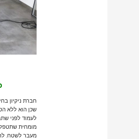
כ
חברת ניקיון בח
שכן הוא ללא הט
לעמוד לפני שתב
מומחית שתטפל 
מעבר לשטח. לח